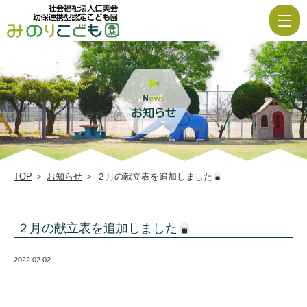
２
月
の
献
立
表
を
追
TOP
＞
お知らせ
＞ ２月の献立表を追加しました
加
し
２月の献立表を追加しました
ま
し
2022.02.02
た