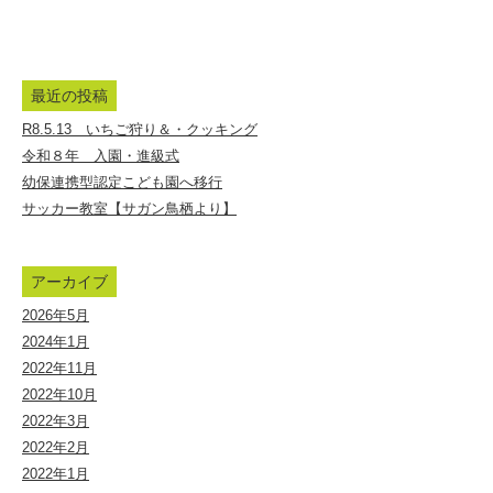
|
社
会
最近の投稿
福
R8.5.13 いちご狩り＆・クッキング
祉
令和８年 入園・進級式
幼保連携型認定こども園へ移行
法
サッカー教室【サガン鳥栖より】
人
仁
アーカイブ
美
2026年5月
会
2024年1月
み
2022年11月
2022年10月
の
2022年3月
り
2022年2月
こ
2022年1月