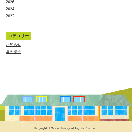
2026
ど
2024
も
2022
園
|
カテゴリー
佐
お知らせ
賀
園の様子
県
|
白
石
町
Copyright © Minori Nursery. All Rights Reserved.