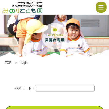
login
|
社
会
福
祉
法
人
TOP
＞ login
仁
美
会
パスワード：
み
の
り