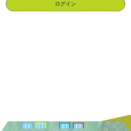
こ
ど
も
園
|
佐
賀
県
|
白
石
町